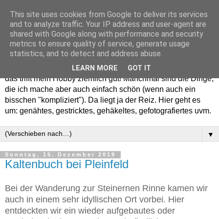
This site uses cookies from Google to deliver its services
and to analyze traffic. Your IP address and user-agent are
shared with Google along with performance and security
metrics to ensure quality of service, generate usage
statistics, and to detect and address abuse.
Willkommen in meinem "Wohnzimmer". Einfach und schön -
LEARN MORE
GOT IT
das trifft mein Hobby ziemlich gut! Manchmal sind die Dinge,
die ich mache aber auch einfach schön (wenn auch ein
bisschen "kompliziert"). Da liegt ja der Reiz. Hier geht es
um: genähtes, gestricktes, gehäkeltes, gefotografiertes uvm.
▼
Sonntag, 15. Dezember 2019
Kaltenbuch bei Pleinfeld
Bei der Wanderung zur Steinernen Rinne kamen wir
auch in einem sehr idyllischen Ort vorbei. Hier
entdeckten wir ein wieder aufgebautes oder