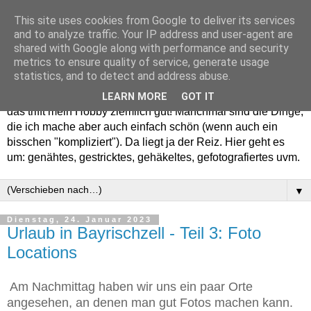
This site uses cookies from Google to deliver its services
and to analyze traffic. Your IP address and user-agent are
shared with Google along with performance and security
metrics to ensure quality of service, generate usage
statistics, and to detect and address abuse.
Willkommen in meinem "Wohnzimmer". Einfach und schön -
LEARN MORE
GOT IT
das trifft mein Hobby ziemlich gut! Manchmal sind die Dinge,
die ich mache aber auch einfach schön (wenn auch ein
bisschen "kompliziert"). Da liegt ja der Reiz. Hier geht es
um: genähtes, gestricktes, gehäkeltes, gefotografiertes uvm.
▼
Dienstag, 24. Januar 2023
Urlaub in Bayrischzell - Teil 3: Foto
Locations
Am Nachmittag haben wir uns ein paar Orte
angesehen, an denen man gut Fotos machen kann.