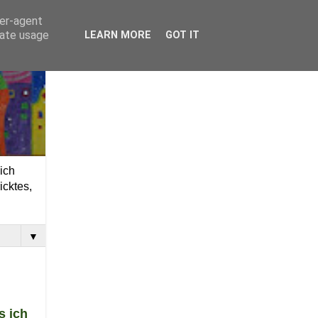
ser-agent
rate usage
LEARN MORE
GOT IT
ich
icktes,
▼
s ich