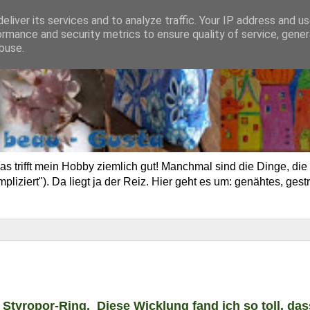
eliver its services and to analyze traffic. Your IP address and u
ormance and security metrics to ensure quality of service, gene
buse.
trifft mein Hobby ziemlich gut! Manchmal sind die Dinge, die 
ziert"). Da liegt ja der Reiz. Hier geht es um: genähtes, gestr
 Styropor-Ring. Diese Wicklung fand ich so toll, das