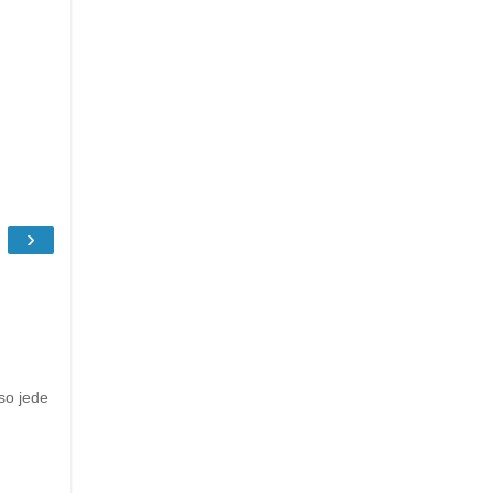
›
so jede