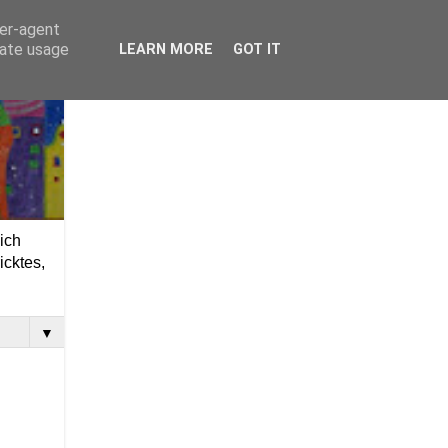
ser-agent
rate usage
LEARN MORE
GOT IT
ich
icktes,
▼