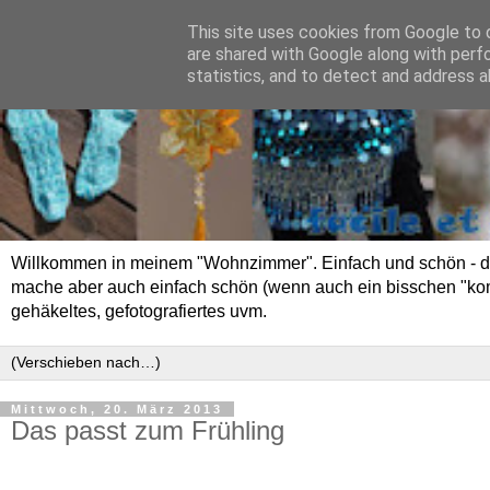
This site uses cookies from Google to d
are shared with Google along with perf
statistics, and to detect and address a
Willkommen in meinem "Wohnzimmer". Einfach und schön - das 
mache aber auch einfach schön (wenn auch ein bisschen "kompli
gehäkeltes, gefotografiertes uvm.
Mittwoch, 20. März 2013
Das passt zum Frühling