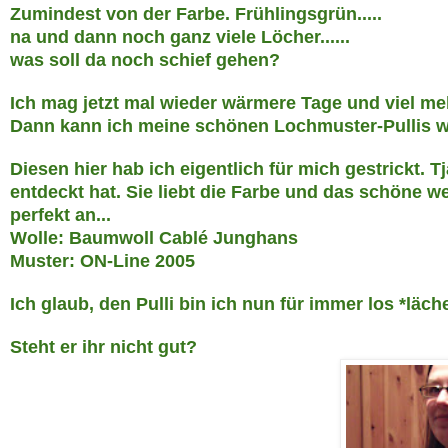
Zumindest von der Farbe. Frühlingsgrün.....
na und dann
noch ganz viele Löcher......
was soll da noch schief gehen?
Ich mag jetzt
mal wieder wärmere Tage und viel m
Dann kann ich meine schönen Lochmuster-Pullis w
Diesen
hier hab ich eigentlich für mich gestrickt. Tja
entde
ckt hat. Sie liebt die Farbe und das schöne 
per
fekt an...
Wolle
: Baumwoll Cablé Junghans
Muster:
O
N-Line 2005
Ich glaub
, den Pulli bin ich nun für
immer los *läche
St
eht er ihr nicht g
ut?