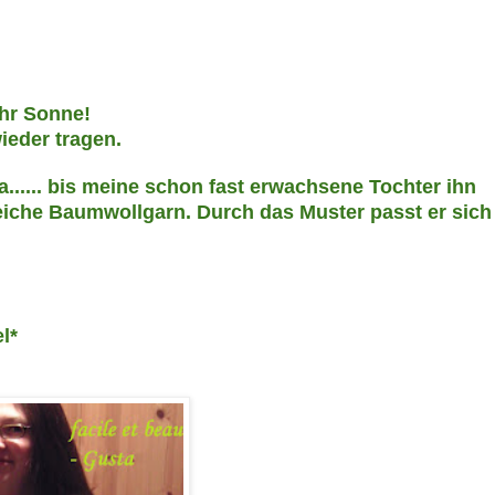
ehr
Sonne!
ieder tragen.
...... bis mein
e schon fast
er
wachsene Tochter ihn
weiche Baumwollgarn. Durch das Muster passt er sich
l*