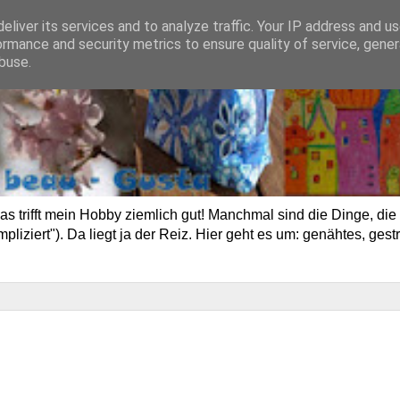
eliver its services and to analyze traffic. Your IP address and u
ormance and security metrics to ensure quality of service, gene
buse.
trifft mein Hobby ziemlich gut! Manchmal sind die Dinge, die 
ziert"). Da liegt ja der Reiz. Hier geht es um: genähtes, gestr