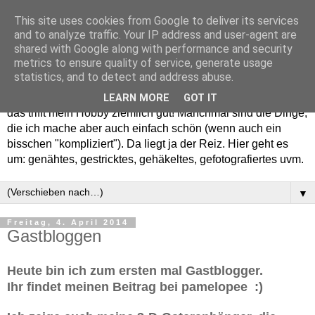
This site uses cookies from Google to deliver its services
and to analyze traffic. Your IP address and user-agent are
shared with Google along with performance and security
metrics to ensure quality of service, generate usage
statistics, and to detect and address abuse.
Willkommen in meinem "Wohnzimmer". Einfach und schön -
LEARN MORE
GOT IT
das trifft mein Hobby ziemlich gut! Manchmal sind die Dinge,
die ich mache aber auch einfach schön (wenn auch ein
bisschen "kompliziert"). Da liegt ja der Reiz. Hier geht es
um: genähtes, gestricktes, gehäkeltes, gefotografiertes uvm.
▼
Freitag, 4. April 2014
Gastbloggen
Heute bin ich zum ersten mal Gastblogger.
Ihr findet meinen Beitrag bei pamelopee :)