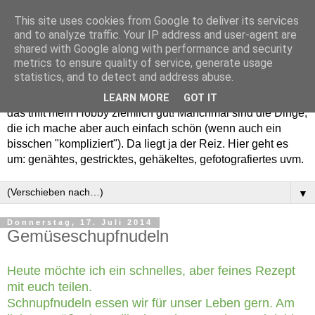
This site uses cookies from Google to deliver its services
and to analyze traffic. Your IP address and user-agent are
shared with Google along with performance and security
metrics to ensure quality of service, generate usage
statistics, and to detect and address abuse.
Willkommen in meinem "Wohnzimmer". Einfach und schön -
LEARN MORE
GOT IT
das trifft mein Hobby ziemlich gut! Manchmal sind die Dinge,
die ich mache aber auch einfach schön (wenn auch ein
bisschen "kompliziert"). Da liegt ja der Reiz. Hier geht es
um: genähtes, gestricktes, gehäkeltes, gefotografiertes uvm.
▼
Donnerstag, 17. Juli 2014
Gemüseschupfnudeln
Heute möchte ich ein schnelles, aber feines Rezept
mit euch teilen.
Schnupfnudeln essen wir für unser Leben gern. Am