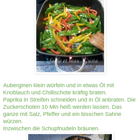
Auberginen klein würfeln und in etwas Öl mit
Knoblauch und Chillischote kräftig braten.
Paprika in Streifen schneiden und in Öl anbraten. Die
Zuckerschoten 10 Min heiß werden lassen. Das
ganze mit Salz, Pfeffer und ein bisschen Sahne
würzen.
Inzwischen die Schupfnudeln bräunen.