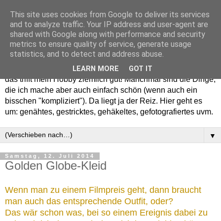
This site uses cookies from Google to deliver its services
and to analyze traffic. Your IP address and user-agent are
shared with Google along with performance and security
metrics to ensure quality of service, generate usage
statistics, and to detect and address abuse.
Willkommen in meinem "Wohnzimmer". Einfach und schön -
LEARN MORE
GOT IT
das trifft mein Hobby ziemlich gut! Manchmal sind die Dinge,
die ich mache aber auch einfach schön (wenn auch ein
bisschen "kompliziert"). Da liegt ja der Reiz. Hier geht es
um: genähtes, gestricktes, gehäkeltes, gefotografiertes uvm.
▼
Samstag, 12. Juli 2014
Golden Globe-Kleid
Wenn man zu einem Filmpreis geht, dann braucht
man auch das entsprechende Outfit, oder?
Das wär schon was, bei so einem Ereignis dabei zu