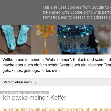
This site uses cookies from Google to d
are shared with Google along with perf
statistics, and to detect and address a
Willkommen in meinem "Wohnzimmer". Einfach und schön - das 
mache aber auch einfach schön (wenn auch ein bisschen "kompli
gehäkeltes, gefotografiertes uvm.
Mittwoch, 9. Juli 2014
Ich packe meinen Koffer
nun eigentlich weiß ich gar nicht so recht, ob wir un