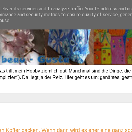
eliver its services and to analyze traffic. Your IP address and u
ormance and security metrics to ensure quality of service, gene
buse.
trifft mein Hobby ziemlich gut! Manchmal sind die Dinge, die 
ziert"). Da liegt ja der Reiz. Hier geht es um: genähtes, gestr
seren Koffer packen. Wenn dann wird es eher eine ganz s