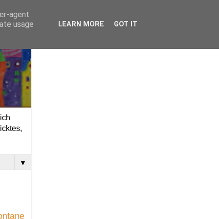
ser-agent
rate usage
LEARN MORE
GOT IT
ich
icktes,
▼
pontane