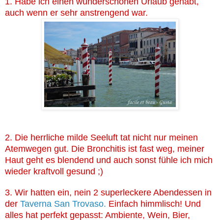
1. Habe ich einen wunderschönen Urlaub gehabt,
auch wenn er sehr anstrengend war.
2. Die herrliche milde Seeluft tat nicht nur meinen
Atemwegen gut. Die Bronchitis ist fast weg, meiner
Haut geht es blendend und auch sonst fühle ich mich
wieder kraftvoll gesund ;)
3. Wir hatten ein, nein 2 superleckere Abendessen in
der
Taverna San Trovaso.
Einfach himmlisch! Und
alles hat perfekt gepasst: Ambiente, Wein, Bier,