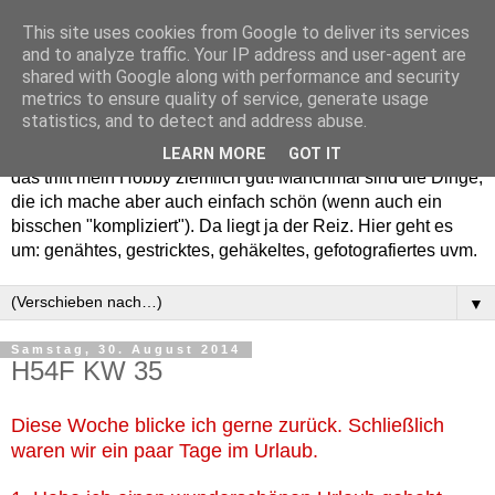
This site uses cookies from Google to deliver its services
and to analyze traffic. Your IP address and user-agent are
shared with Google along with performance and security
metrics to ensure quality of service, generate usage
statistics, and to detect and address abuse.
Willkommen in meinem "Wohnzimmer". Einfach und schön -
LEARN MORE
GOT IT
das trifft mein Hobby ziemlich gut! Manchmal sind die Dinge,
die ich mache aber auch einfach schön (wenn auch ein
bisschen "kompliziert"). Da liegt ja der Reiz. Hier geht es
um: genähtes, gestricktes, gehäkeltes, gefotografiertes uvm.
▼
Samstag, 30. August 2014
H54F KW 35
Diese Woche blicke ich gerne zurück. Schließlich
waren wir ein paar Tage im Urlaub.