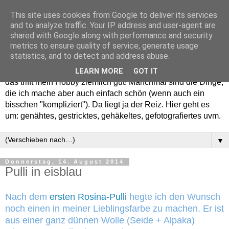
This site uses cookies from Google to deliver its services
and to analyze traffic. Your IP address and user-agent are
shared with Google along with performance and security
metrics to ensure quality of service, generate usage
statistics, and to detect and address abuse.
Willkommen in meinem "Wohnzimmer". Einfach und schön -
LEARN MORE
GOT IT
das trifft mein Hobby ziemlich gut! Manchmal sind die Dinge,
die ich mache aber auch einfach schön (wenn auch ein
bisschen "kompliziert"). Da liegt ja der Reiz. Hier geht es
um: genähtes, gestricktes, gehäkeltes, gefotografiertes uvm.
▼
Donnerstag, 14. August 2014
Pulli in eisblau
Nach dem
ersten Rosina-Pulli
hegte ich den Wunsch
noch einen in meiner Lieblingsfarbe zu machen. Er ist
aus einer ganz dünnen Wolle (Seide + Alpaka)