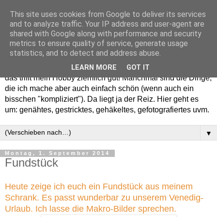
This site uses cookies from Google to deliver its services
and to analyze traffic. Your IP address and user-agent are
shared with Google along with performance and security
metrics to ensure quality of service, generate usage
statistics, and to detect and address abuse.
Willkommen in meinem "Wohnzimmer". Einfach und schön -
LEARN MORE
GOT IT
das trifft mein Hobby ziemlich gut! Manchmal sind die Dinge,
die ich mache aber auch einfach schön (wenn auch ein
bisschen "kompliziert"). Da liegt ja der Reiz. Hier geht es
um: genähtes, gestricktes, gehäkeltes, gefotografiertes uvm.
▼
Montag, 1. September 2014
Fundstück
Heute zeige ich euch ein Fundstück aus meinem
Schrank. Es passt wunderbar zu unserem Venedig-
Urlaub. Ich lasse die Makro-Bilder sprechen.