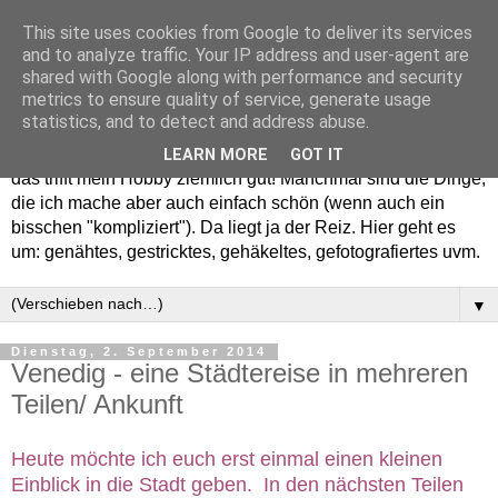
This site uses cookies from Google to deliver its services
and to analyze traffic. Your IP address and user-agent are
shared with Google along with performance and security
metrics to ensure quality of service, generate usage
statistics, and to detect and address abuse.
Willkommen in meinem "Wohnzimmer". Einfach und schön -
LEARN MORE
GOT IT
das trifft mein Hobby ziemlich gut! Manchmal sind die Dinge,
die ich mache aber auch einfach schön (wenn auch ein
bisschen "kompliziert"). Da liegt ja der Reiz. Hier geht es
um: genähtes, gestricktes, gehäkeltes, gefotografiertes uvm.
▼
Dienstag, 2. September 2014
Venedig - eine Städtereise in mehreren
Teilen/ Ankunft
Heute möchte ich euch erst einmal einen kleinen
Einblick in die Stadt geben. In den nächsten Teilen