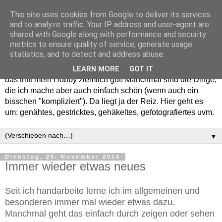
This site uses cookies from Google to deliver its services
and to analyze traffic. Your IP address and user-agent are
shared with Google along with performance and security
metrics to ensure quality of service, generate usage
statistics, and to detect and address abuse.
Willkommen in meinem "Wohnzimmer". Einfach und schön -
LEARN MORE
GOT IT
das trifft mein Hobby ziemlich gut! Manchmal sind die Dinge,
die ich mache aber auch einfach schön (wenn auch ein
bisschen "kompliziert"). Da liegt ja der Reiz. Hier geht es
um: genähtes, gestricktes, gehäkeltes, gefotografiertes uvm.
▼
Dienstag, 25. November 2014
Immer wieder etwas neues
Seit ich handarbeite lerne ich im allgemeinen und
besonderen immer mal wieder etwas dazu.
Manchmal geht das einfach durch zeigen oder sehen