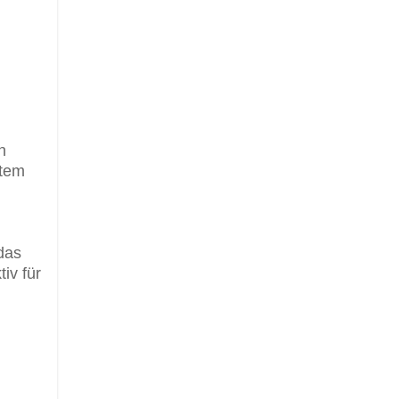
n
ltem
das
iv für