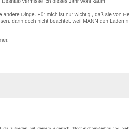
n. Deshalb vermisse ich dieses Jahr wohl kaum
andere Dinge. Für mich ist nur wichtig , daß sie von H
sen, dann doch nicht beachtet, weil MANN den Laden n
mer.
 du zufrieden mit deinem eigenlich "Noch-nicht-in-Gebrauch-Objekt