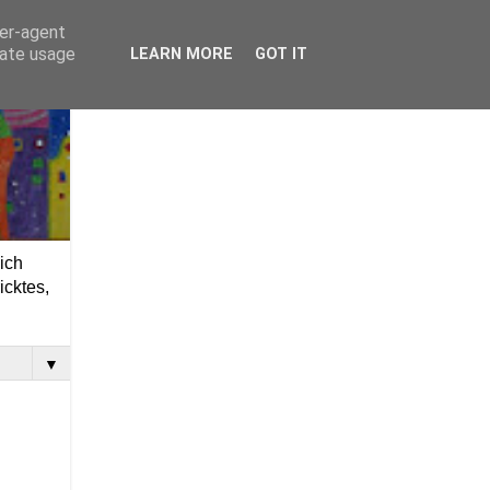
ser-agent
rate usage
LEARN MORE
GOT IT
ich
icktes,
▼