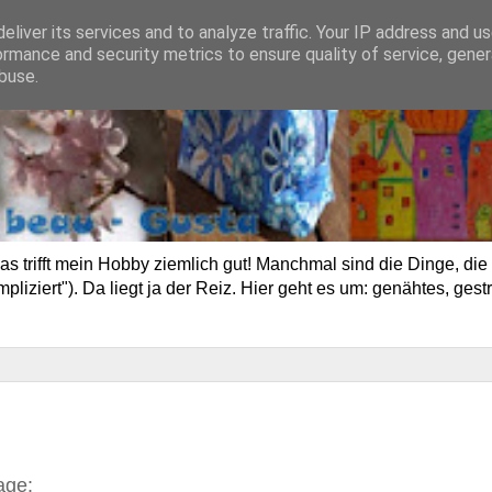
eliver its services and to analyze traffic. Your IP address and u
ormance and security metrics to ensure quality of service, gene
buse.
trifft mein Hobby ziemlich gut! Manchmal sind die Dinge, die 
ziert"). Da liegt ja der Reiz. Hier geht es um: genähtes, gestr
age: