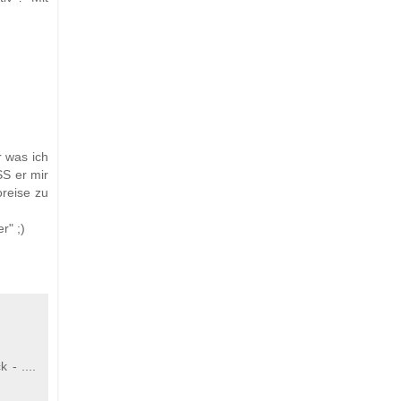
r was ich
SS er mir
reise zu
r" ;)
- ....