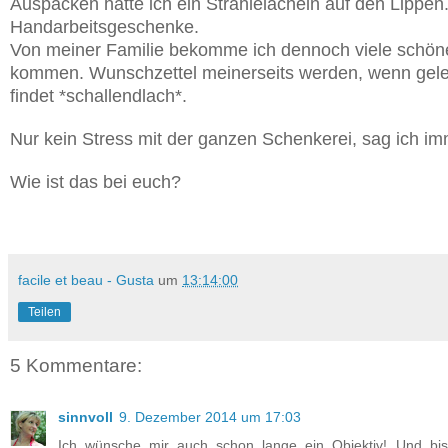
Auspacken hatte ich ein Strahlelächeln auf den Lippe
Handarbeitsgeschenke.
Von meiner Familie bekomme ich dennoch viele schöne 
kommen. Wunschzettel meinerseits werden, wenn gele
findet *schallendlach*.
Nur kein Stress mit der ganzen Schenkerei, sag ich im
Wie ist das bei euch?
facile et beau - Gusta
um
13:14:00
Teilen
5 Kommentare:
sinnvoll
9. Dezember 2014 um 17:03
Ich wünsche mir auch schon lange ein Objektiv! Und bist