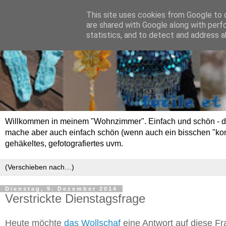
This site uses cookies from Google to d
are shared with Google along with perf
statistics, and to detect and address a
Willkommen in meinem "Wohnzimmer". Einfach und schön - das 
mache aber auch einfach schön (wenn auch ein bisschen "kompli
gehäkeltes, gefotografiertes uvm.
Dienstag, 9. Dezember 2014
Verstrickte Dienstagsfrage
Heute möchte
das Wollschaf
eine Antwort auf diese Fr