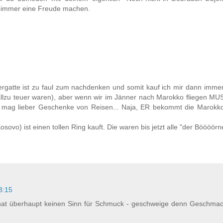
 immer eine Freude machen.
ergatte ist zu faul zum nachdenken und somit kauf ich mir dann imme
allzu teuer waren), aber wenn wir im Jänner nach Marokko fliegen MU
ch mag lieber Geschenke von Reisen... Naja, ER bekommt die Marokko
vo) ist einen tollen Ring kauft. Die waren bis jetzt alle "der Böööörne
3:15
at überhaupt keinen Sinn für Schmuck - geschweige denn Geschmack 