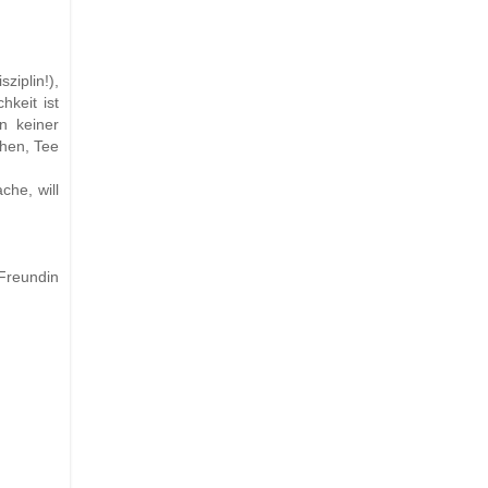
ziplin!),
hkeit ist
n keiner
hen, Tee
che, will
Freundin