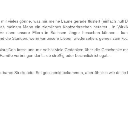
 mir vieles gönne, was mir meine Laune gerade flüstert (einfach null Dis
as meinem Mann ein ziemliches Kopfzerbrechen bereitet... in Wirklic
wir dann unsere Eltern in Sachsen länger besuchen können... kan
ind die Stunden, wenn wir unsere Lieben wiedersehen, gemeinsam koc
hinreißen lasse und mir selbst viele Gedanken über die Geschenke ma
milie verbringen darf... ob streßig oder besinnlich ist egal...
erbares Stricknadel-Set geschenkt bekommen, aber ähnlich wie deine 