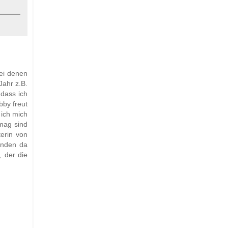
ei denen
ahr z.B.
 dass ich
bby freut
 ich mich
 mag sind
erin von
änden da
 der die