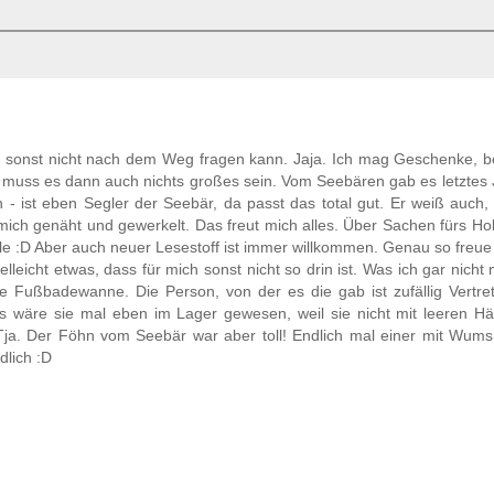
 sonst nicht nach dem Weg fragen kann. Jaja. Ich mag Geschenke, b
muss es dann auch nichts großes sein. Vom Seebären gab es letztes J
 ist eben Segler der Seebär, da passt das total gut. Er weiß auch,
ich genäht und gewerkelt. Das freut mich alles. Über Sachen fürs Ho
e :D Aber auch neuer Lesestoff ist immer willkommen. Genau so freue
leicht etwas, dass für mich sonst nicht so drin ist. Was ich gar nicht
e Fußbadewanne. Die Person, von der es die gab ist zufällig Vertret
s wäre sie mal eben im Lager gewesen, weil sie nicht mit leeren H
Tja. Der Föhn vom Seebär war aber toll! Endlich mal einer mit Wums,
dlich :D