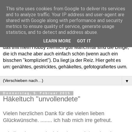
This site uses cookies from Google to deliver its services
and to analyze traffic. Your IP address and user-agent are
shared with Google along with performance and security
metrics to ensure quality of service, generate usage
statistics, and to detect and address abuse.
Willkommen in meinem "Wohnzimmer". Einfach und schön -
LEARN MORE
GOT IT
das trifft mein Hobby ziemlich gut! Manchmal sind die Dinge,
die ich mache aber auch einfach schön (wenn auch ein
bisschen "kompliziert"). Da liegt ja der Reiz. Hier geht es
um: genähtes, gestricktes, gehäkeltes, gefotografiertes uvm.
▼
Donnerstag, 5. Februar 2015
Häkeltuch "unvollendete"
Vielen herzlichen Dank für die vielen lieben
Glückwünsche. ........ ich hab mich irre gefreut.