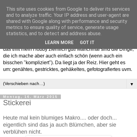
This site uses cookies from Google to deliver its services
and to analyze traffic. Your IP address and user-agent are
shared with Google along with performance and security
metrics to ensure quality of service, generate usage
statistics, and to detect and address abuse.
Willkommen in meinem "Wohnzimmer". Einfach und schön -
LEARN MORE
GOT IT
das trifft mein Hobby ziemlich gut! Manchmal sind die Dinge,
die ich mache aber auch einfach schön (wenn auch ein
bisschen "kompliziert"). Da liegt ja der Reiz. Hier geht es
um: genähtes, gestricktes, gehäkeltes, gefotografiertes uvm.
▼
Montag, 16. März 2015
Stickerei
Heute mal kein blumiges Makro.... oder doch...
eigentlich sind das ja auch Blümchen, aber sie
verblühen nicht.