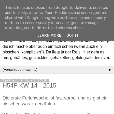
This site uses cookies from Google to deliver its services
and to analyze traffic. Your IP address and user-agent are
shared with Google along with performance and security
metrics to ensure quality of service, generate usage
statistics, and to detect and address abuse.
Willkommen in meinem "Wohnzimmer". Einfach und schön -
LEARN MORE
GOT IT
das trifft mein Hobby ziemlich gut! Manchmal sind die Dinge,
die ich mache aber auch einfach schön (wenn auch ein
bisschen "kompliziert"). Da liegt ja der Reiz. Hier geht es
um: genähtes, gestricktes, gehäkeltes, gefotografiertes uvm.
▼
Freitag, 3. April 2015
H54F KW 14 - 2015
Die erste Ferienwoche ist fast vorbei und es gibt ein
bisschen was zu erzählen