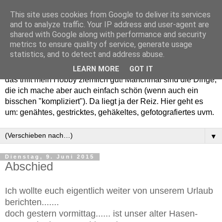
This site uses cookies from Google to deliver its services
and to analyze traffic. Your IP address and user-agent are
shared with Google along with performance and security
metrics to ensure quality of service, generate usage
statistics, and to detect and address abuse.
Willkommen in meinem "Wohnzimmer". Einfach und schön -
LEARN MORE
GOT IT
das trifft mein Hobby ziemlich gut! Manchmal sind die Dinge,
die ich mache aber auch einfach schön (wenn auch ein
bisschen "kompliziert"). Da liegt ja der Reiz. Hier geht es
um: genähtes, gestricktes, gehäkeltes, gefotografiertes uvm.
▼
Dienstag, 9. Juni 2015
Abschied
Ich wollte euch eigentlich weiter von unserem Urlaub
berichten.......
doch gestern vormittag...... ist unser alter Hasen-