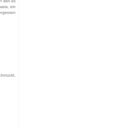
rt den es
eia, ein
vergessen
chmückt,