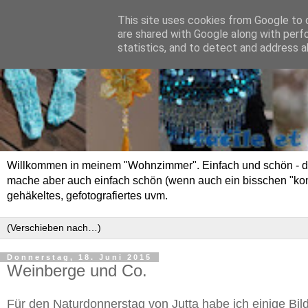
This site uses cookies from Google to d
are shared with Google along with perf
statistics, and to detect and address a
Willkommen in meinem "Wohnzimmer". Einfach und schön - das 
mache aber auch einfach schön (wenn auch ein bisschen "kompli
gehäkeltes, gefotografiertes uvm.
Donnerstag, 18. Juni 2015
Weinberge und Co.
Für den Naturdonnerstag von Jutta habe ich einige B