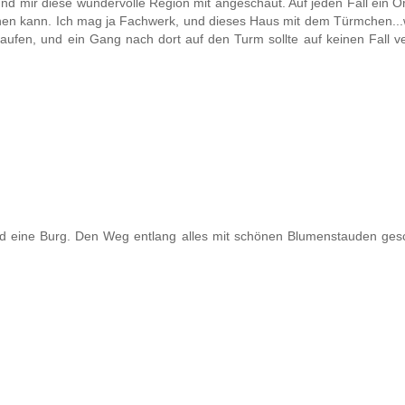
d mir diese wundervolle Region mit angeschaut. Auf jeden Fall ein O
hen kann. Ich mag ja Fachwerk, und dieses Haus mit dem Türmchen...w
laufen, und ein Gang nach dort auf den Turm sollte auf keinen Fall 
d eine Burg. Den Weg entlang alles mit schönen Blumenstauden ges