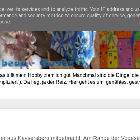
eliver its services and to analyze traffic. Your IP address and u
ormance and security metrics to ensure quality of service, gene
buse.
trifft mein Hobby ziemlich gut! Manchmal sind die Dinge, die 
ziert"). Da liegt ja der Reiz. Hier geht es um: genähtes, gestr
ilder aus Kaysersberg mitgebracht. Am Rande der Voges