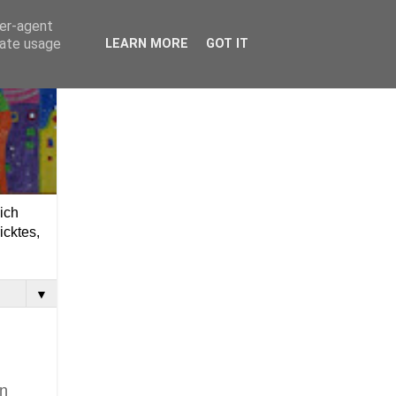
ser-agent
rate usage
LEARN MORE
GOT IT
ich
icktes,
▼
en