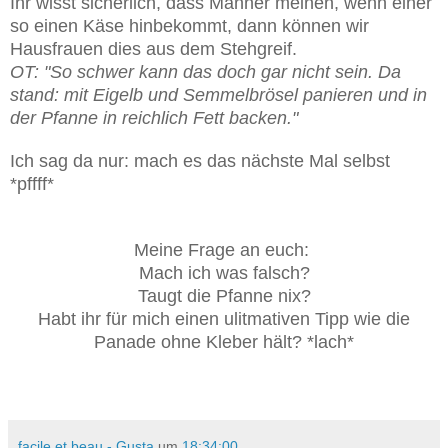
Ihr wisst sicherlich, dass Männer meinen, wenn einer
so einen Käse hinbekommt, dann können wir
Hausfrauen dies aus dem Stehgreif.
OT: "So schwer kann das doch gar nicht sein. Da
stand: mit Eigelb und Semmelbrösel panieren und in
der Pfanne in reichlich Fett backen."
Ich sag da nur: mach es das nächste Mal selbst
*pffff*
Meine Frage an euch:
Mach ich was falsch?
Taugt die Pfanne nix?
Habt ihr für mich einen ulitmativen Tipp wie die
Panade ohne Kleber hält? *lach*
facile et beau - Gusta
um
18:34:00