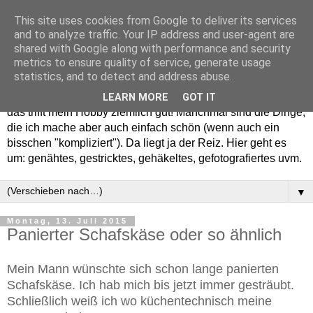
This site uses cookies from Google to deliver its services
and to analyze traffic. Your IP address and user-agent are
shared with Google along with performance and security
metrics to ensure quality of service, generate usage
statistics, and to detect and address abuse.
Willkommen in meinem "Wohnzimmer". Einfach und schön -
LEARN MORE
GOT IT
das trifft mein Hobby ziemlich gut! Manchmal sind die Dinge,
die ich mache aber auch einfach schön (wenn auch ein
bisschen "kompliziert"). Da liegt ja der Reiz. Hier geht es
um: genähtes, gestricktes, gehäkeltes, gefotografiertes uvm.
▼
Montag, 13. Juli 2015
Panierter Schafskäse oder so ähnlich
Mein Mann wünschte sich schon lange panierten
Schafskäse. Ich hab mich bis jetzt immer gesträubt.
Schließlich weiß ich wo küchentechnisch meine