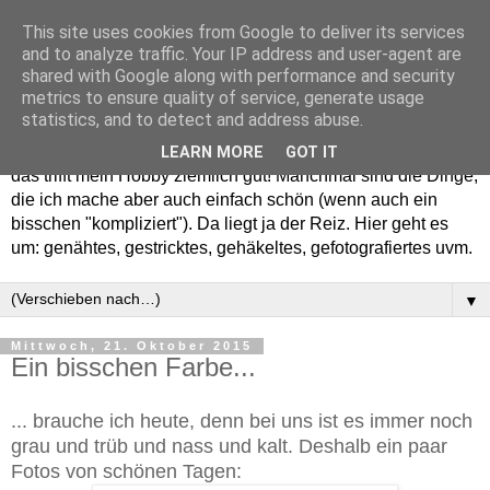
This site uses cookies from Google to deliver its services
and to analyze traffic. Your IP address and user-agent are
shared with Google along with performance and security
metrics to ensure quality of service, generate usage
statistics, and to detect and address abuse.
Willkommen in meinem "Wohnzimmer". Einfach und schön -
LEARN MORE
GOT IT
das trifft mein Hobby ziemlich gut! Manchmal sind die Dinge,
die ich mache aber auch einfach schön (wenn auch ein
bisschen "kompliziert"). Da liegt ja der Reiz. Hier geht es
um: genähtes, gestricktes, gehäkeltes, gefotografiertes uvm.
▼
Mittwoch, 21. Oktober 2015
Ein bisschen Farbe...
... brauche ich heute, denn bei uns ist es immer noch
grau und trüb und nass und kalt. Deshalb ein paar
Fotos von schönen Tagen: