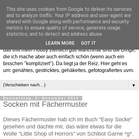
This site uses cookies from Google to deliver its services
and to analyze traffic. Your IP address and user-agent are
shared with Google along with performance and security
metrics to ensure quality of service, generate usage
statistics, and to detect and address abuse.
Willkommen in meinem "Wohnzimmer". Einfach und schön -
LEARN MORE
GOT IT
das trifft mein Hobby ziemlich gut! Manchmal sind die Dinge,
die ich mache aber auch einfach schön (wenn auch ein
bisschen "kompliziert"). Da liegt ja der Reiz. Hier geht es
um: genähtes, gestricktes, gehäkeltes, gefotografiertes uvm.
▼
Donnerstag, 5. November 2015
Socken mit Fächermuster
Dieses Fächermuster hab ich im Buch "Easy Socke"
gesehen und dachte mir, das wäre etwas für die
Wolle "Little Shop of Horrors" von Schibot Garne *g*.