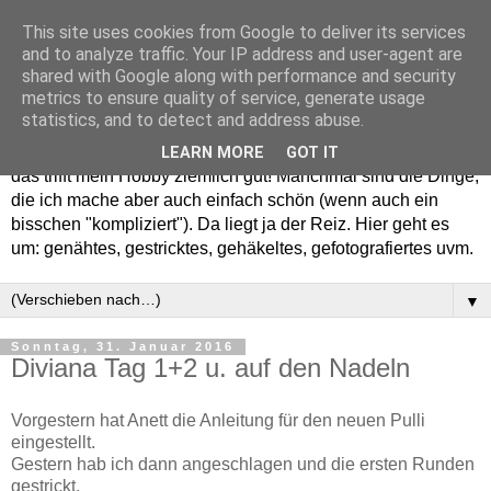
This site uses cookies from Google to deliver its services
and to analyze traffic. Your IP address and user-agent are
shared with Google along with performance and security
metrics to ensure quality of service, generate usage
statistics, and to detect and address abuse.
Willkommen in meinem "Wohnzimmer". Einfach und schön -
LEARN MORE
GOT IT
das trifft mein Hobby ziemlich gut! Manchmal sind die Dinge,
die ich mache aber auch einfach schön (wenn auch ein
bisschen "kompliziert"). Da liegt ja der Reiz. Hier geht es
um: genähtes, gestricktes, gehäkeltes, gefotografiertes uvm.
▼
Sonntag, 31. Januar 2016
Diviana Tag 1+2 u. auf den Nadeln
Vorgestern hat Anett die Anleitung für den neuen Pulli
eingestellt.
Gestern hab ich dann angeschlagen und die ersten Runden
gestrickt.