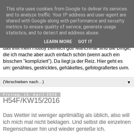
This site uses cookies from Google to deliver its services
and to analyze traffic. Your IP address and user-agent are
shared with Google along with performance and security
metrics to ensure quality of service, generate usage
statistics, and to detect and address abuse.
Willkommen in meinem "Wohnzimmer". Einfach und schön -
LEARN MORE
GOT IT
das trifft mein Hobby ziemlich gut! Manchmal sind die Dinge,
die ich mache aber auch einfach schön (wenn auch ein
bisschen "kompliziert"). Da liegt ja der Reiz. Hier geht es
um: genähtes, gestricktes, gehäkeltes, gefotografiertes uvm.
▼
Freitag, 15. April 2016
H54F/KW15/2016
Das Wetter ist weniger aprilmäßig als üblich, also will
ich mich mal nicht beklagen. Und selbst die einzelnen
Regenschauer hin und wieder genieße ich.