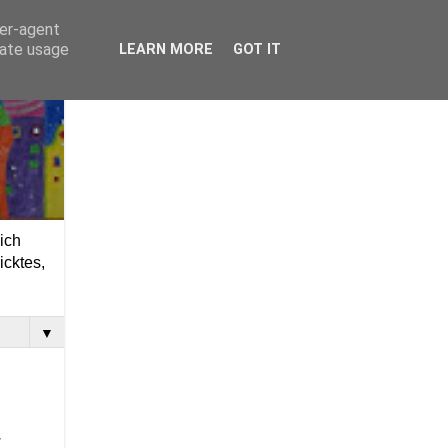
ser-agent
rate usage
LEARN MORE
GOT IT
ich
icktes,
▼
r