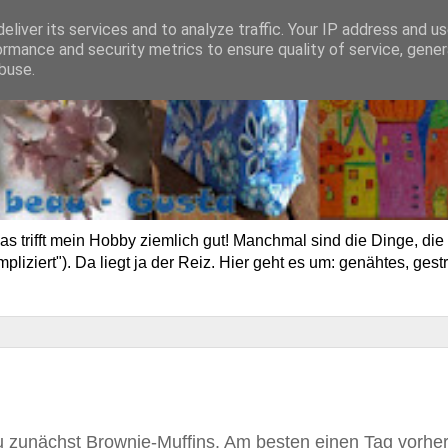
eliver its services and to analyze traffic. Your IP address and u
ormance and security metrics to ensure quality of service, gene
buse.
trifft mein Hobby ziemlich gut! Manchmal sind die Dinge, die 
ziert"). Da liegt ja der Reiz. Hier geht es um: genähtes, gestr
du zunächst Brownie-Muffins. Am besten einen Tag vorhe