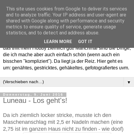
This site uses cookies from Google to deliver its services
and to analyze traffic. Your IP address and user-agent are
shared with Google along with performance and security
metrics to ensure quality of service, generate usage
statistics, and to detect and address abuse.
Willkommen in meinem "Wohnzimmer". Einfach und schön -
LEARN MORE
GOT IT
das trifft mein Hobby ziemlich gut! Manchmal sind die Dinge,
die ich mache aber auch einfach schön (wenn auch ein
bisschen "kompliziert"). Da liegt ja der Reiz. Hier geht es
um: genähtes, gestricktes, gehäkeltes, gefotografiertes uvm.
▼
Donnerstag, 9. Juni 2016
Luneau - Los geht's!
Da ich ziemlich locker stricke, musste ich den
Maschenanschlag mit 2,5 er Nadeln machen (eine
2,75 ist im ganzen Haus nicht zu finden - wie doof)