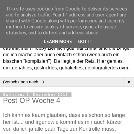
This site uses cookies from Google to deliver its services
and to analyze traffic. Your IP address and user-agent are
shared with Google along with performance and security
metrics to ensure quality of service, generate usage
statistics, and to detect and address abuse.
Willkommen in meinem "Wohnzimmer". Einfach und schön -
LEARN MORE
GOT IT
das trifft mein Hobby ziemlich gut! Manchmal sind die Dinge,
die ich mache aber auch einfach schön (wenn auch ein
bisschen "kompliziert"). Da liegt ja der Reiz. Hier geht es
um: genähtes, gestricktes, gehäkeltes, gefotografiertes uvm.
▼
Samstag, 3. Dezember 2016
Post OP Woche 4
Ich kann es kaum glauben, dass es schon so lange
her ist.... und irgendwie kommt es mir auch kürzer
vor, da ich ja alle paar Tage zur Kontrolle muss.