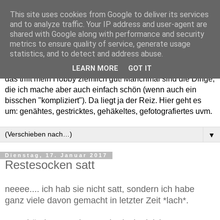
This site uses cookies from Google to deliver its services
and to analyze traffic. Your IP address and user-agent are
shared with Google along with performance and security
metrics to ensure quality of service, generate usage
statistics, and to detect and address abuse.
Willkommen in meinem "Wohnzimmer". Einfach und schön -
LEARN MORE
GOT IT
das trifft mein Hobby ziemlich gut! Manchmal sind die Dinge,
die ich mache aber auch einfach schön (wenn auch ein
bisschen "kompliziert"). Da liegt ja der Reiz. Hier geht es
um: genähtes, gestricktes, gehäkeltes, gefotografiertes uvm.
▼
Dienstag, 17. Januar 2017
Restesocken satt
neeee.... ich hab sie nicht satt, sondern ich habe
ganz viele davon gemacht in letzter Zeit *lach*.