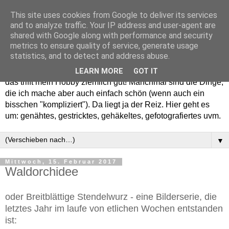
This site uses cookies from Google to deliver its services
and to analyze traffic. Your IP address and user-agent are
shared with Google along with performance and security
metrics to ensure quality of service, generate usage
statistics, and to detect and address abuse.
Willkommen in meinem "Wohnzimmer". Einfach und schön -
LEARN MORE
GOT IT
das trifft mein Hobby ziemlich gut! Manchmal sind die Dinge,
die ich mache aber auch einfach schön (wenn auch ein
bisschen "kompliziert"). Da liegt ja der Reiz. Hier geht es
um: genähtes, gestricktes, gehäkeltes, gefotografiertes uvm.
▼
Mittwoch, 15. Februar 2017
Waldorchidee
oder Breitblättige Stendelwurz - eine Bilderserie, die
letztes Jahr im laufe von etlichen Wochen entstanden
ist: