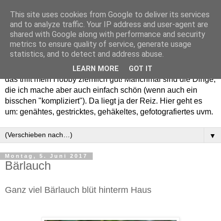
This site uses cookies from Google to deliver its services
and to analyze traffic. Your IP address and user-agent are
shared with Google along with performance and security
metrics to ensure quality of service, generate usage
statistics, and to detect and address abuse.
Willkommen in meinem "Wohnzimmer". Einfach und schön -
LEARN MORE
GOT IT
das trifft mein Hobby ziemlich gut! Manchmal sind die Dinge,
die ich mache aber auch einfach schön (wenn auch ein
bisschen "kompliziert"). Da liegt ja der Reiz. Hier geht es
um: genähtes, gestricktes, gehäkeltes, gefotografiertes uvm.
▼
Montag, 5. Juni 2017
Bärlauch
Ganz viel Bärlauch blüt hinterm Haus