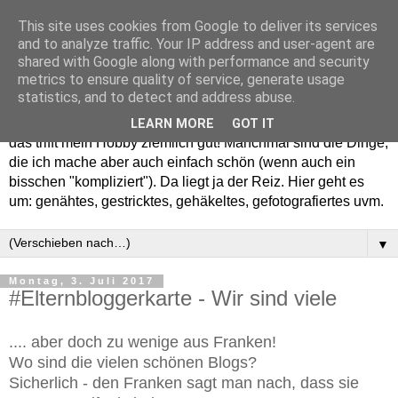
This site uses cookies from Google to deliver its services
and to analyze traffic. Your IP address and user-agent are
shared with Google along with performance and security
metrics to ensure quality of service, generate usage
statistics, and to detect and address abuse.
Willkommen in meinem "Wohnzimmer". Einfach und schön -
LEARN MORE
GOT IT
das trifft mein Hobby ziemlich gut! Manchmal sind die Dinge,
die ich mache aber auch einfach schön (wenn auch ein
bisschen "kompliziert"). Da liegt ja der Reiz. Hier geht es
um: genähtes, gestricktes, gehäkeltes, gefotografiertes uvm.
▼
Montag, 3. Juli 2017
#Elternbloggerkarte - Wir sind viele
.... aber doch zu wenige aus Franken!
Wo sind die vielen schönen Blogs?
Sicherlich - den Franken sagt man nach, dass sie