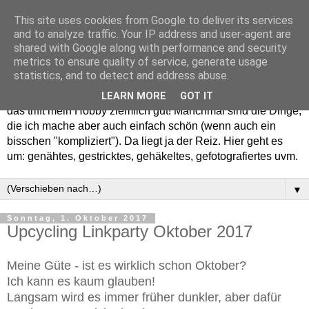
This site uses cookies from Google to deliver its services
and to analyze traffic. Your IP address and user-agent are
shared with Google along with performance and security
metrics to ensure quality of service, generate usage
statistics, and to detect and address abuse.
Willkommen in meinem "Wohnzimmer". Einfach und schön -
LEARN MORE
GOT IT
das trifft mein Hobby ziemlich gut! Manchmal sind die Dinge,
die ich mache aber auch einfach schön (wenn auch ein
bisschen "kompliziert"). Da liegt ja der Reiz. Hier geht es
um: genähtes, gestricktes, gehäkeltes, gefotografiertes uvm.
▼
Sonntag, 1. Oktober 2017
Upcycling Linkparty Oktober 2017
Meine Güte - ist es wirklich schon Oktober?
Ich kann es kaum glauben!
Langsam wird es immer früher dunkler, aber dafür