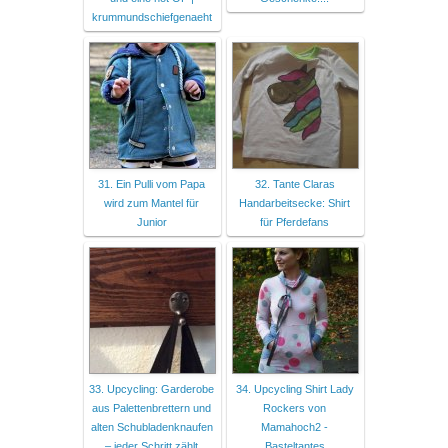
krummundschiefgenaeht
31. Ein Pulli vom Papa
32. Tante Claras
wird zum Mantel für
Handarbeitsecke: Shirt
Junior
für Pferdefans
33. Upcycling: Garderobe
34. Upcycling Shirt Lady
aus Palettenbrettern und
Rockers von
alten Schubladenknaufen
Mamahoch2 -
– jeder Schritt zählt
Basteltantes