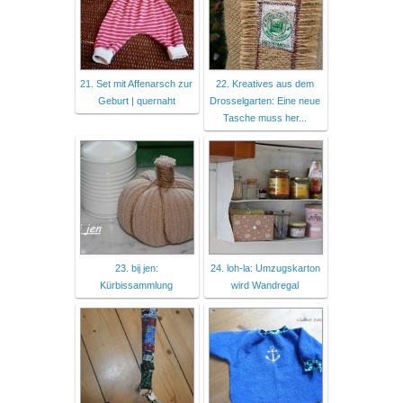
21. Set mit Affenarsch zur
22. Kreatives aus dem
Geburt | quernaht
Drosselgarten: Eine neue
Tasche muss her...
23. bij jen:
24. loh-la: Umzugskarton
Kürbissammlung
wird Wandregal