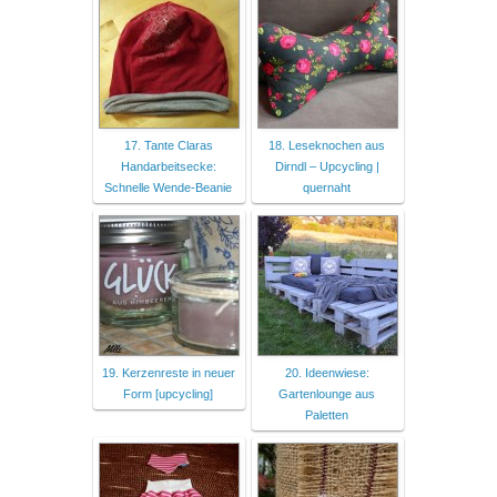
17. Tante Claras
18. Leseknochen aus
Handarbeitsecke:
Dirndl – Upcycling |
Schnelle Wende-Beanie
quernaht
19. Kerzenreste in neuer
20. Ideenwiese:
Form [upcycling]
Gartenlounge aus
Paletten