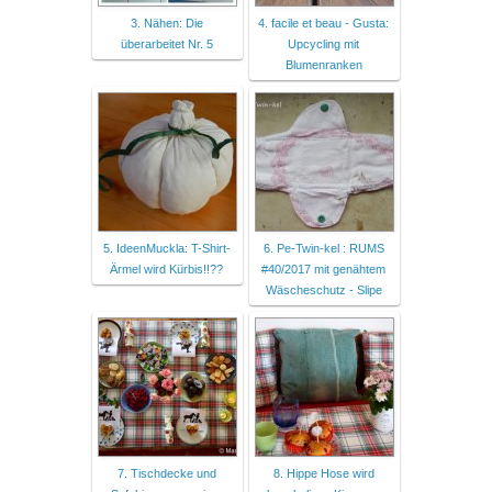
3. Nähen: Die
4. facile et beau - Gusta:
überarbeitet Nr. 5
Upcycling mit
Blumenranken
5. IdeenMuckla: T-Shirt-
6. Pe-Twin-kel : RUMS
Ärmel wird Kürbis!!??
#40/2017 mit genähtem
Wäscheschutz - Slipe
7. Tischdecke und
8. Hippe Hose wird