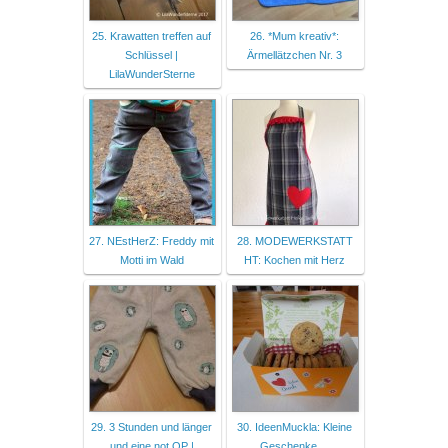
25. Krawatten treffen auf
26. *Mum kreativ*:
Schlüssel |
Ärmellätzchen Nr. 3
LilaWunderSterne
27. NEstHerZ: Freddy mit
28. MODEWERKSTATT
Motti im Wald
HT: Kochen mit Herz
29. 3 Stunden und länger
30. IdeenMuckla: Kleine
und eine not OP |
Geschenke....