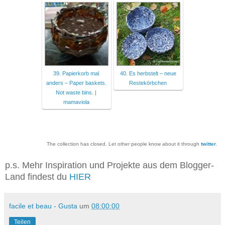
39. Papierkorb mal
40. Es herbstelt – neue
anders – Paper baskets.
Restekörbchen
Not waste bins. |
mamaviola
The collection has closed. Let other people know about it through
twitter
.
p.s. Mehr Inspiration und Projekte aus dem Blogger-
Land findest du
HIER
facile et beau - Gusta
um
08:00:00
Teilen