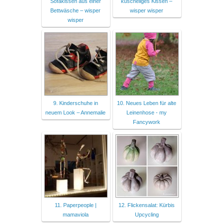
Sofakissen aus einer
kuscheliges Kissen –
Bettwäsche – wisper
wisper wisper
wisper
9. Kinderschuhe in
10. Neues Leben für alte
neuem Look – Annemalie
Leinenhose - my
Fancywork
11. Paperpeople |
12. Flickensalat: Kürbis
mamaviola
Upcycling