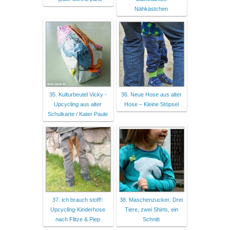
Nähkästchen
35. Kulturbeutel Vicky -
36. Neue Hose aus alter
Upcycling aus alter
Hose – Kleine Stöpsel
Schulkarte / Kater Paule
37. ich brauch stoff!:
38. Maschenzucker: Drei
Upcycling-Kinderhose
Tiere, zwei Shirts, ein
nach Flitze & Piep
Schnitt