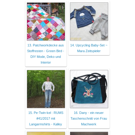
13. Patchworkdecke aus
14. Upcycling Baby-Set ~
Stoffresten - Green Bird -
Mara Zeitspieler
DIY Mode, Deko und
Interior
15. Pe-Twin-kel : RUMS
16. Dany - ein neuer
#41/2017 mit
Taschenschnitt von Frau
Langarmshirts - Kalley
Machwerk