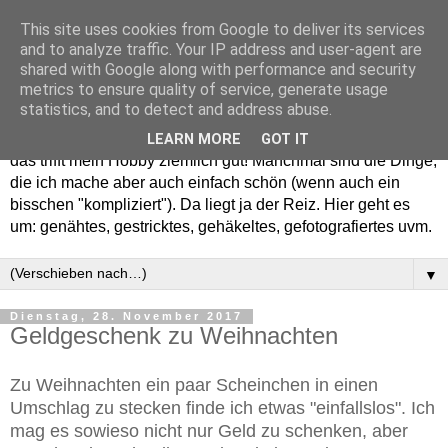
This site uses cookies from Google to deliver its services
and to analyze traffic. Your IP address and user-agent are
shared with Google along with performance and security
metrics to ensure quality of service, generate usage
statistics, and to detect and address abuse.
Willkommen in meinem "Wohnzimmer". Einfach und schön -
LEARN MORE
GOT IT
das trifft mein Hobby ziemlich gut! Manchmal sind die Dinge,
die ich mache aber auch einfach schön (wenn auch ein
bisschen "kompliziert"). Da liegt ja der Reiz. Hier geht es
um: genähtes, gestricktes, gehäkeltes, gefotografiertes uvm.
▼
Dienstag, 28. November 2017
Geldgeschenk zu Weihnachten
Zu Weihnachten ein paar Scheinchen in einen
Umschlag zu stecken finde ich etwas "einfallslos". Ich
mag es sowieso nicht nur Geld zu schenken, aber