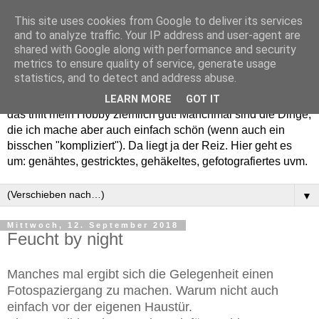
This site uses cookies from Google to deliver its services
and to analyze traffic. Your IP address and user-agent are
shared with Google along with performance and security
metrics to ensure quality of service, generate usage
statistics, and to detect and address abuse.
Willkommen in meinem "Wohnzimmer". Einfach und schön -
LEARN MORE
GOT IT
das trifft mein Hobby ziemlich gut! Manchmal sind die Dinge,
die ich mache aber auch einfach schön (wenn auch ein
bisschen "kompliziert"). Da liegt ja der Reiz. Hier geht es
um: genähtes, gestricktes, gehäkeltes, gefotografiertes uvm.
▼
Mittwoch, 12. September 2018
Feucht by night
Manches mal ergibt sich die Gelegenheit einen
Fotospaziergang zu machen. Warum nicht auch
einfach vor der eigenen Haustür.