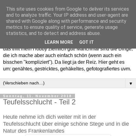
This site uses cookies from Google to deliver its services
and to analyze traffic. Your IP address and user-agent are
shared with Google along with performance and security
metrics to ensure quality of service, generate usage
statistics, and to detect and address abuse.
Willkommen in meinem "Wohnzimmer". Einfach und schön -
LEARN MORE
GOT IT
das trifft mein Hobby ziemlich gut! Manchmal sind die Dinge,
die ich mache aber auch einfach schön (wenn auch ein
bisschen "kompliziert"). Da liegt ja der Reiz. Hier geht es
um: genähtes, gestricktes, gehäkeltes, gefotografiertes uvm.
▼
Sonntag, 11. November 2018
Teufelsschlucht - Teil 2
Heute nehme ich dich weiter mit in der
Teufelsschlucht über einige schöne Stege und in die
Natur des Frankenlandes