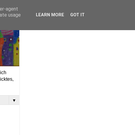
ser-agent
rate usage
LEARN MORE
GOT IT
ich
icktes,
▼