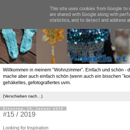
This site uses cookies from Google to d
are shared with Google along with perf
statistics, and to detect and address a
Willkommen in meinem "Wohnzimmer". Einfach und schön - das 
mache aber auch einfach schön (wenn auch ein bisschen "kompli
gehäkeltes, gefotografiertes uvm.
Dienstag, 15. Januar 2019
#15 / 2019
Looking for Inspiration