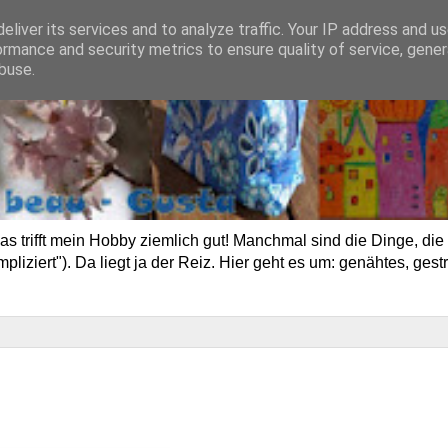
eliver its services and to analyze traffic. Your IP address and u
ormance and security metrics to ensure quality of service, gene
buse.
trifft mein Hobby ziemlich gut! Manchmal sind die Dinge, die 
ziert"). Da liegt ja der Reiz. Hier geht es um: genähtes, gestr