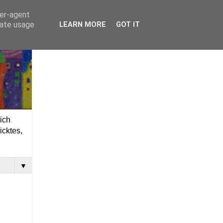
ser-agent
rate usage
LEARN MORE
GOT IT
ich
icktes,
▼