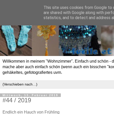
This site uses cookies from Google to d
are shared with Google along with perf
statistics, and to detect and address a
Willkommen in meinem "Wohnzimmer". Einfach und schön - das 
mache aber auch einfach schön (wenn auch ein bisschen "kompli
gehäkeltes, gefotografiertes uvm.
Mittwoch, 13. Februar 2019
#44 / 2019
Endlich ein Hauch von Frühling