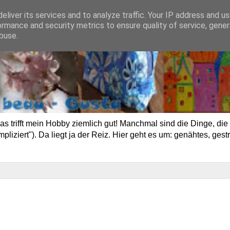
eliver its services and to analyze traffic. Your IP address and u
ormance and security metrics to ensure quality of service, gene
buse.
trifft mein Hobby ziemlich gut! Manchmal sind die Dinge, die 
ziert"). Da liegt ja der Reiz. Hier geht es um: genähtes, gestr