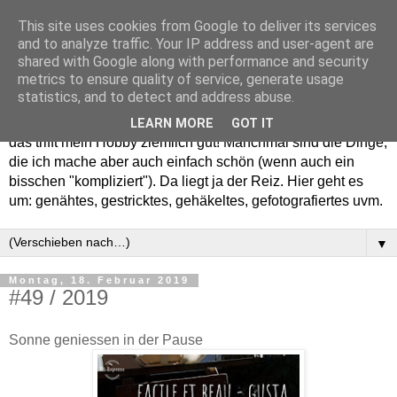
This site uses cookies from Google to deliver its services
and to analyze traffic. Your IP address and user-agent are
shared with Google along with performance and security
metrics to ensure quality of service, generate usage
statistics, and to detect and address abuse.
Willkommen in meinem "Wohnzimmer". Einfach und schön -
LEARN MORE
GOT IT
das trifft mein Hobby ziemlich gut! Manchmal sind die Dinge,
die ich mache aber auch einfach schön (wenn auch ein
bisschen "kompliziert"). Da liegt ja der Reiz. Hier geht es
um: genähtes, gestricktes, gehäkeltes, gefotografiertes uvm.
▼
Montag, 18. Februar 2019
#49 / 2019
Sonne geniessen in der Pause