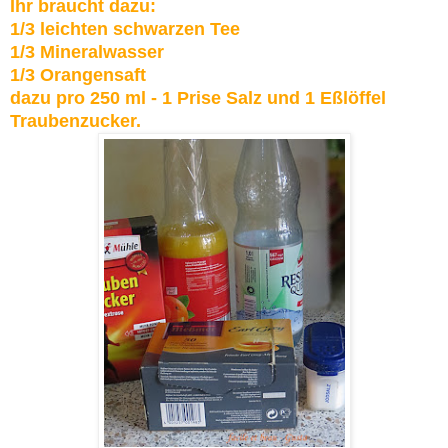
Ihr braucht dazu:
1/3 leichten schwarzen Tee
1/3 Mineralwasser
1/3 Orangensaft
dazu pro 250 ml - 1 Prise Salz und 1 Eßlöffel
Traubenzucker.