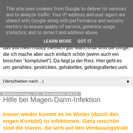
This site uses cookies from Google to deliver its services
and to analyze traffic. Your IP address and user-agent are
shared with Google along with performance and security
metrics to ensure quality of service, generate usage
statistics, and to detect and address abuse.
Willkommen in meinem "Wohnzimmer". Einfach und schön -
LEARN MORE
GOT IT
das trifft mein Hobby ziemlich gut! Manchmal sind die Dinge,
die ich mache aber auch einfach schön (wenn auch ein
bisschen "kompliziert"). Da liegt ja der Reiz. Hier geht es
um: genähtes, gestricktes, gehäkeltes, gefotografiertes uvm.
▼
Donnerstag, 12. Dezember 2013
Hilfe bei Magen-Darm-Infektion
Immer wieder kommt es im Winter (durch den
engen Kontakt) zu infektionen. Ganz unschön
sind die Vieren, die sich auf den Verdauungstrakt