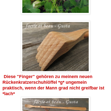
Diese "Finger" gehören zu meinem neuen
Rückenkratzerschuhlöffel *g* ungemein
praktisch, wenn der Mann grad nicht greifbar ist
*lach*