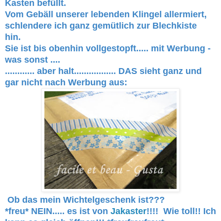
Kasten befüllt.
Vom Gebäll unserer lebenden Klingel allermiert,
schlendere ich ganz gemütlich zur Blechkiste
hin.
Sie ist bis obenhin vollgestopft..... mit Werbung -
was sonst ....
............ aber halt................. DAS sieht ganz und
gar nicht nach Werbung aus:
Ob das mein Wichtelgeschenk ist???
*freu* NEIN..... es ist von
Jakaster
!!!! Wie toll!! Ich