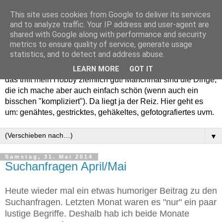
This site uses cookies from Google to deliver its services
and to analyze traffic. Your IP address and user-agent are
shared with Google along with performance and security
metrics to ensure quality of service, generate usage
statistics, and to detect and address abuse.
Willkommen in meinem "Wohnzimmer". Einfach und schön -
LEARN MORE
GOT IT
das trifft mein Hobby ziemlich gut! Manchmal sind die Dinge,
die ich mache aber auch einfach schön (wenn auch ein
bisschen "kompliziert"). Da liegt ja der Reiz. Hier geht es
um: genähtes, gestricktes, gehäkeltes, gefotografiertes uvm.
▼
Samstag, 31. Mai 2014
Suchanfragen April/Mai
Heute wieder mal ein etwas humoriger Beitrag zu den
Suchanfragen. Letzten Monat waren es "nur" ein paar
lustige Begriffe. Deshalb hab ich beide Monate