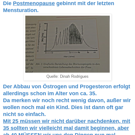
Die
Postmenopause
gebinnt mit der letzten
Mensturation.
Quelle: Dinah Rodrigues
Der Abbau von Östrogen und Progesteron erfolgt
allerdings schon im Alter von ca. 35.
Da merken wir noch recht wenig davon, außer wir
wollen noch mal ein Kind. Dies ist dann oft gar
nicht so einfach.
Mit 25 müssen wir nicht darüber nachdenken, mit
35 sollten wir vielleicht mal damit beginnen, aber