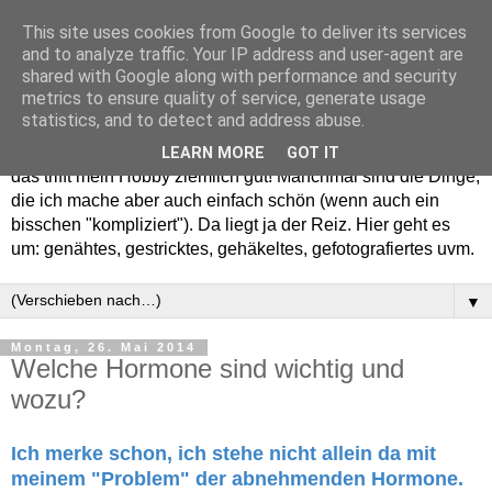
This site uses cookies from Google to deliver its services
and to analyze traffic. Your IP address and user-agent are
shared with Google along with performance and security
metrics to ensure quality of service, generate usage
statistics, and to detect and address abuse.
Willkommen in meinem "Wohnzimmer". Einfach und schön -
LEARN MORE
GOT IT
das trifft mein Hobby ziemlich gut! Manchmal sind die Dinge,
die ich mache aber auch einfach schön (wenn auch ein
bisschen "kompliziert"). Da liegt ja der Reiz. Hier geht es
um: genähtes, gestricktes, gehäkeltes, gefotografiertes uvm.
▼
Montag, 26. Mai 2014
Welche Hormone sind wichtig und
wozu?
Ich merke schon, ich stehe nicht allein da mit
meinem "Problem" der abnehmenden Hormone.