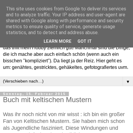
This site uses cookies from Google to deliver its services
and to analyze traffic. Your IP address and user-agent are
shared with Google along with performance and security
metrics to ensure quality of service, generate usage
statistics, and to detect and address abuse.
Willkommen in meinem "Wohnzimmer". Einfach und schön -
LEARN MORE
GOT IT
das trifft mein Hobby ziemlich gut! Manchmal sind die Dinge,
die ich mache aber auch einfach schön (wenn auch ein
bisschen "kompliziert"). Da liegt ja der Reiz. Hier geht es
um: genähtes, gestricktes, gehäkeltes, gefotografiertes uvm.
▼
Sonntag, 15. Februar 2015
Buch mit keltischen Mustern
Was ihr noch nicht von mir wisst : ich bin ein großer
Fan von Keltischen Mustern. Sie haben mich schon
als Jugendliche fasziniert. Diese Windungen und