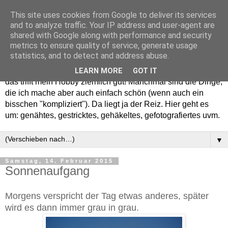
This site uses cookies from Google to deliver its services
and to analyze traffic. Your IP address and user-agent are
shared with Google along with performance and security
metrics to ensure quality of service, generate usage
statistics, and to detect and address abuse.
Willkommen in meinem "Wohnzimmer". Einfach und schön -
LEARN MORE
GOT IT
das trifft mein Hobby ziemlich gut! Manchmal sind die Dinge,
die ich mache aber auch einfach schön (wenn auch ein
bisschen "kompliziert"). Da liegt ja der Reiz. Hier geht es
um: genähtes, gestricktes, gehäkeltes, gefotografiertes uvm.
▼
Samstag, 14. Februar 2015
Sonnenaufgang
Morgens verspricht der Tag etwas anderes, später
wird es dann immer grau in grau.