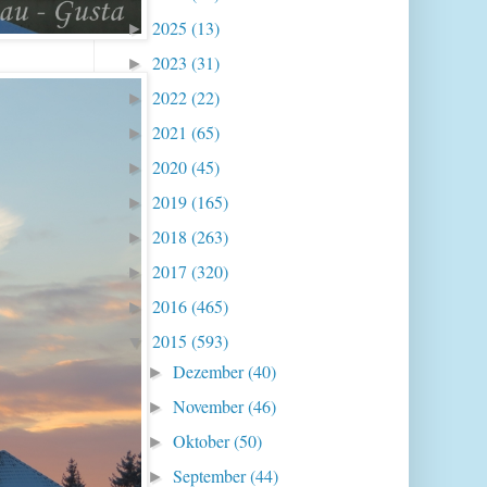
2025
(13)
►
2023
(31)
►
2022
(22)
►
2021
(65)
►
2020
(45)
►
2019
(165)
►
2018
(263)
►
2017
(320)
►
2016
(465)
►
2015
(593)
▼
Dezember
(40)
►
November
(46)
►
Oktober
(50)
►
September
(44)
►