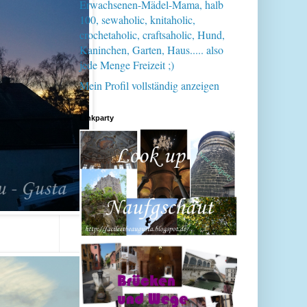
Erwachsenen-Mädel-Mama, halb
100, sewaholic, knitaholic,
crochetaholic, craftsaholic, Hund,
Kaninchen, Garten, Haus..... also
jede Menge Freizeit ;)
Mein Profil vollständig anzeigen
Linkparty