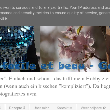
liver its services and to analyze traffic. Your IP address and us
rmance and security metrics to ensure quality of service, gene
buse.
 Einfach und schön - das trifft mein Hobby ziem
 (wenn auch ein bisschen "kompliziert"). Da liegt
otografiertes uvm.
⇓
Rezepte ⇓
Über mich
Kontakt ✉
Wechseljahre ✿