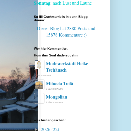
Sonntag
: nach Lust und Laune
Su fill Gschmarrie is in denn Blogg
drinna:
Dieser Blog hat 2880 Posts
und
15878 Kommentare :)
Wer hier Kommentiert
Hom ihrn Senf daderzugehm
Modewerkstatt Heike
Tschänsch
1 Kommentare
Mihaela Toilă
1 Kommentare
Mongolian
1 Kommentare
was bisher geschah:
2026
(22)
►