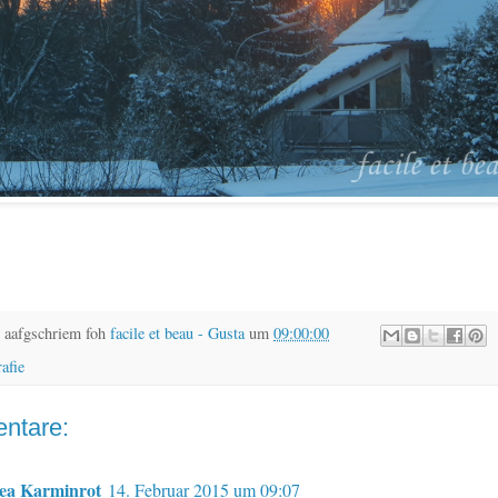
 aafgschriem foh
facile et beau - Gusta
um
09:00:00
rafie
ntare:
ea Karminrot
14. Februar 2015 um 09:07