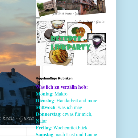
Regelmäßige Rubriken
Was iich zu verzälln hob:
Montag
: Makro
Dienstag
: Handarbeit and more
Mittwoch
: was ich mag
Donnerstag
: etwas für mich,
Natur
Freitag
: Wochenrückblick
Samstag
: nach Lust und Laune