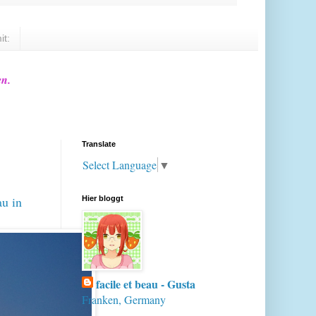
it:
en.
Translate
Select Language
▼
au in
Hier bloggt
facile et beau - Gusta
Franken, Germany