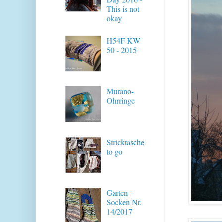
This is not
okay
H54F KW
50 - 2015
Murano-
Ohrringe
Stricktasche
to go
Garten -
Socken Nr.
14/2017