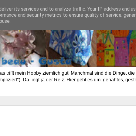
eliver its services and to analyze traffic. Your IP address and u
ormance and security metrics to ensure quality of service, gene
buse.
trifft mein Hobby ziemlich gut! Manchmal sind die Dinge, die 
ziert"). Da liegt ja der Reiz. Hier geht es um: genähtes, gestr