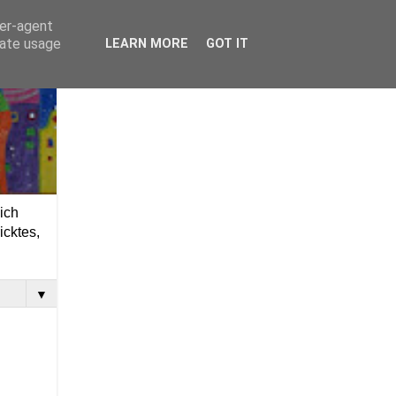
ser-agent
rate usage
LEARN MORE
GOT IT
ich
icktes,
▼