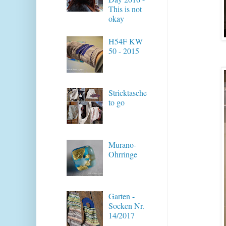
This is not
okay
H54F KW
50 - 2015
Stricktasche
to go
Murano-
Ohrringe
Garten -
Socken Nr.
14/2017