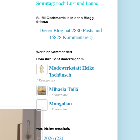
Sonntag
: nach Lust und Laune
Su fill Gschmarrie is in denn Blogg
drinna:
Dieser Blog hat 2880 Posts
und
15878 Kommentare :)
Wer hier Kommentiert
Hom ihrn Senf daderzugehm
Modewerkstatt Heike
Tschänsch
1 Kommentare
Mihaela Toilă
1 Kommentare
Mongolian
1 Kommentare
was bisher geschah:
2026
(22)
►