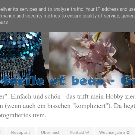
liver its services and to analyze traffic. Your IP address and us
rmance and security metrics to ensure quality of service, gene
buse.
 Einfach und schön - das trifft mein Hobby ziem
 (wenn auch ein bisschen "kompliziert"). Da liegt
otografiertes uvm.
⇓
Rezepte ⇓
Über mich
Kontakt ✉
Wechseljahre ✿