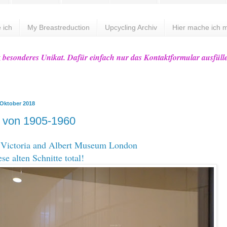
 ich
My Breastreduction
Upcycling Archiv
Hier mache ich m
z besonderes Unikat. Dafür einfach nur das Kontaktformular ausfüll
 Oktober 2018
 von 1905-1960
 Victoria and Albert Museum London
ese alten Schnitte total!