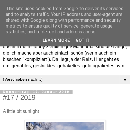
This site uses cookies from Google to deliver its services
and to analyze traffic. Your IP address and user-agent are
shared with Google along with performance and security
metrics to ensure quality of service, generate usage
statistics, and to detect and address abuse.
Willkommen in meinem "Wohnzimmer". Einfach und schön -
LEARN MORE
GOT IT
das trifft mein Hobby ziemlich gut! Manchmal sind die Dinge,
die ich mache aber auch einfach schön (wenn auch ein
bisschen "kompliziert"). Da liegt ja der Reiz. Hier geht es
um: genähtes, gestricktes, gehäkeltes, gefotografiertes uvm.
▼
Donnerstag, 17. Januar 2019
#17 / 2019
A little bit sunlight