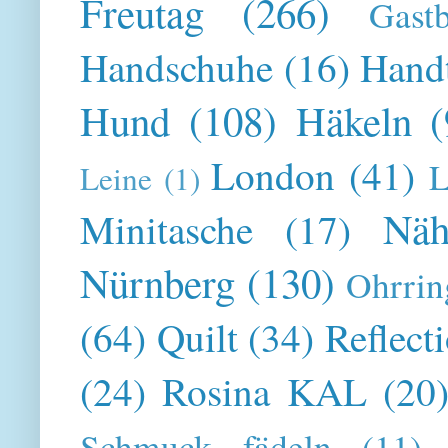
Freutag
(266)
Gast
Handschuhe
(16)
Hand
Hund
(108)
Häkeln
(
London
(41)
L
Leine
(1)
Näh
Minitasche
(17)
Nürnberg
(130)
Ohrrin
(64)
Quilt
(34)
Reflect
(24)
Rosina KAL
(20
Schmuck fädeln
(11)