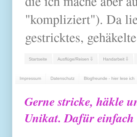
die ich mache aber a
"kompliziert"). Da li
gestricktes, gehäkelte
Startseite
Ausflüge/Reisen ⇓
Handarbeit ⇓
Impressum
Datenschutz
Blogfreunde - hier lese ich
Gerne stricke, häkle u
Unikat. Dafür einfach