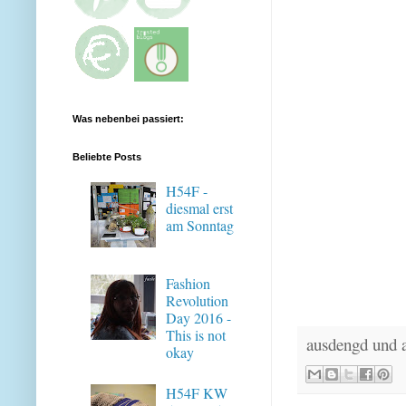
Was nebenbei passiert:
Beliebte Posts
H54F -
diesmal erst
am Sonntag
Fashion
Revolution
Day 2016 -
This is not
ausdengd und 
okay
H54F KW