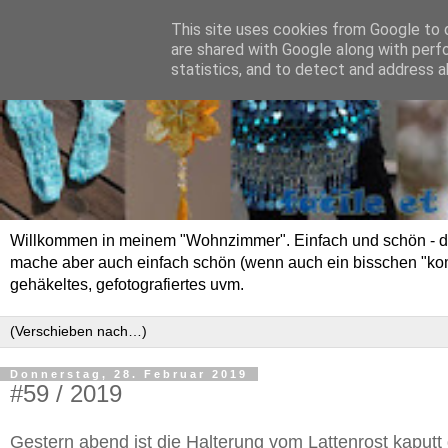
This site uses cookies from Google to d
are shared with Google along with perf
statistics, and to detect and address a
Willkommen in meinem "Wohnzimmer". Einfach und schön - das 
mache aber auch einfach schön (wenn auch ein bisschen "kompli
gehäkeltes, gefotografiertes uvm.
Donnerstag, 28. Februar 2019
#59 / 2019
Gestern abend ist die Halterung vom Lattenrost kaputt