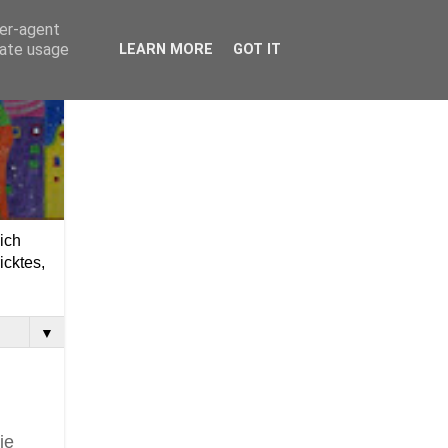
ser-agent
rate usage
LEARN MORE
GOT IT
ich
icktes,
▼
ie