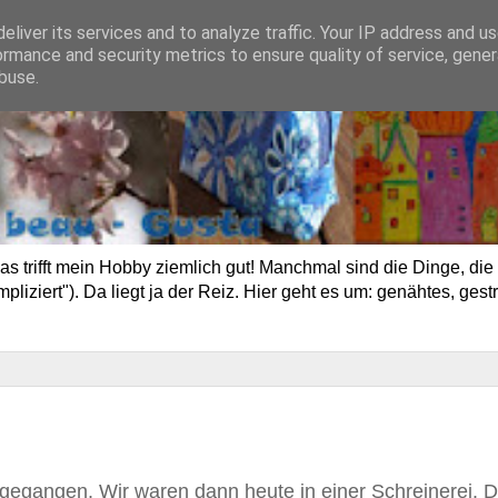
eliver its services and to analyze traffic. Your IP address and u
ormance and security metrics to ensure quality of service, gene
buse.
trifft mein Hobby ziemlich gut! Manchmal sind die Dinge, die 
ziert"). Da liegt ja der Reiz. Hier geht es um: genähtes, gestr
 gegangen. Wir waren dann heute in einer Schreinerei. D