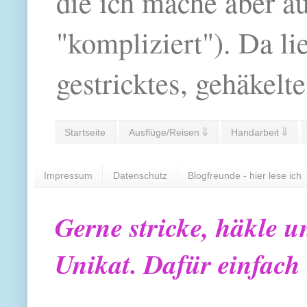
die ich mache aber a
"kompliziert"). Da li
gestricktes, gehäkelte
Startseite
Ausflüge/Reisen ⇓
Handarbeit ⇓
Impressum
Datenschutz
Blogfreunde - hier lese ich
Gerne stricke, häkle u
Unikat. Dafür einfach