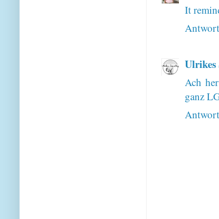
It remin
Antwor
Ulrikes
Ach her
ganz LG
Antwor