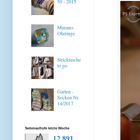
50 - 2015
Murano-
Ohrringe
Stricktasche
to go
Garten -
Socken Nr.
14/2017
Seitenaufrufe letzte Woche
12,891